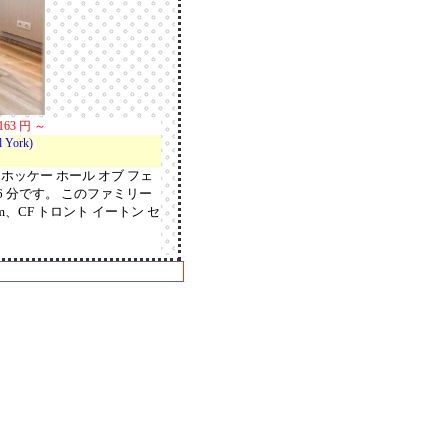
63 円 ～
York)
ッケー ホール オブ フェ
6 分です。 このファミリー
m、CF トロント イートン セ