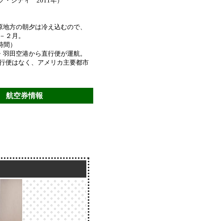
ック・シティ 2011年）
原地方の朝夕は冷え込むので、
－２月。
時間）
・羽田空港から直行便が運航。
行便はなく、アメリカ主要都市
航空券情報