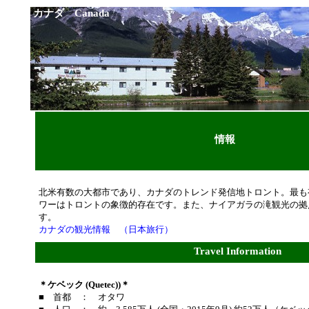
カナダ Canada
情報
北米有数の大都市であり、カナダのトレンド発信地トロント。最も
ワーはトロントの象徴的存在です。また、ナイアガラの滝観光の拠
す。
カナダの観光情報 （日本旅行）
Travel Information
＊ケベック (Quetec))＊
■ 首都 ： オタワ