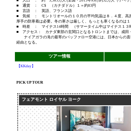
■ 人口 ： 約 3,585万人 (全国・2015年9月) 約52万人（ケベ
■ 通貨 ： C$ （カナダドル）１＝約83円
■ 言語 ： 英語、フランス語
■ 気候 ： モントリオールの１０月の平均気温は８．４度、高
厚手の防寒着は必要。冬の寒さは厳しく、もっとも寒くなるのは１
■ 時差 ： マイナス14時間 （サマータイム中はマイナス１３
■ アクセス： カナダ東部の玄関口となるトロントまでは、成田
ナイアガラの滝の最寄のバッファロー空港には、日本からの直
経由となる。
ツアー情報
【KKday】
PICK UP TOUR
フェアモント ロイヤル ヨーク