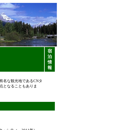
宿
泊
情
報
有名な観光地であるCNタ
点となることもありま