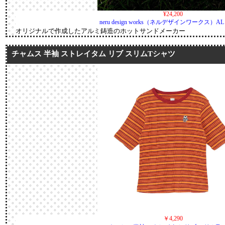
¥24,200
neru design works（ネルデザインワークス）AL C
オリジナルで作成したアルミ鋳造のホットサンドメーカー
チャムス 半袖 ストレイタム リブ スリムTシャツ
￥4,290