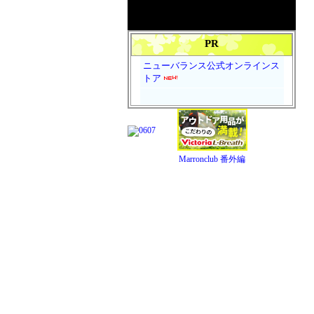
PR
ニューバランス公式オンラインス
トア
Marronclub 番外編