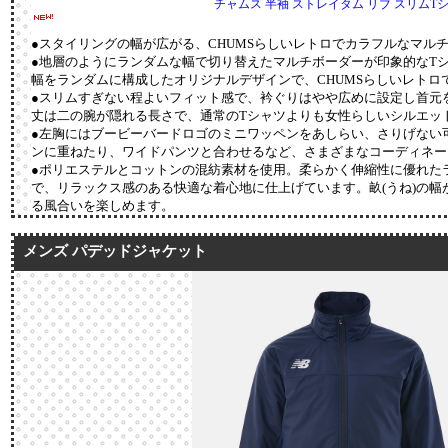
チャムス 半袖 ストレイタム リブ スリムT
●スタイリングの幅が広がる、CHUMSらしいレトロでカラフルなマル
●地層のようにランダムな幅で切り替えたマルチボーダーが印象的なT
幅をランダムに構成したオリジナルデザインで、CHUMSらしいレトロ
●スリムすぎない程よいフィット感で、衿ぐりはやや広めに設定し首元
丈は二の腕が隠れる長さで、通常のTシャツよりも女性らしいシルエッ
●左胸にはブービーバードロゴのミニワッペンをあしらい、さりげない
ンに重ねたり、ワイドパンツと合わせるなど、さまざまなコーディネー
●ポリエステルとコットンの混紡素材を使用。柔らかく伸縮性に優れたラ
で、リラックス感のある快適な着心地に仕上げています。畝(うね)の幅
る風合いを楽しめます。
メンズ パデッドジャケット