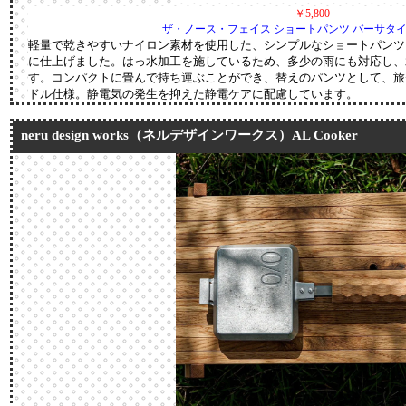
￥5,800
ザ・ノース・フェイス ショートパンツ バーサタ
軽量で乾きやすいナイロン素材を使用した、シンプルなショートパンツ
に仕上げました。はっ水加工を施しているため、多少の雨にも対応し、
す。コンパクトに畳んで持ち運ぶことができ、替えのパンツとして、旅
ドル仕様。静電気の発生を抑えた静電ケアに配慮しています。
neru design works（ネルデザインワークス）AL Cooker