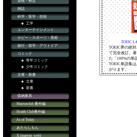
TOEIC
TOEIC界の
て完全改訂。著
た「100%の
TOEIC単語
がります。