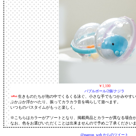
￥1,100
バブルボール/2個/クジラ
生きものたちが泡の中でくるくる泳ぐ、小さな手でもつかみやす
ぷかぷか浮かべたり、振ってカラカラ音を鳴らして遊べます。
いつものバスタイムがもっと楽しく。
※こちらはカラーがアソートとなり、掲載商品とカラーが異なる場合
なお、色をお選びいただくことは出来ませんので予めご了承ください
@marron_web からのツイート