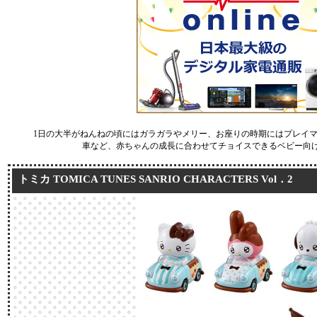
1日の大半がねんねの頃にはガラガラやメリー、お座りの時期にはプレイ
車など、赤ちゃんの成長に合わせてチョイスできるベビー向
トミカ TOMICA TUNES SANRIO CHARACTERS Vol．2