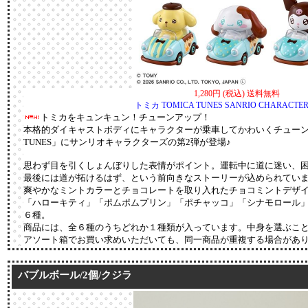
1,280円 (税込) 送料無料
トミカ TOMICA TUNES SANRIO CHARACTERS
トミカをキュンキュン！チューンアップ！
本格的ダイキャストボディにキャラクターが乗車してかわいくチューンア
TUNES」にサンリオキャラクターズの第2弾が登場♪
思わず目を引くしょんぼりした表情がポイント。運転中に道に迷い、
最後には道が拓けるはず、という前向きなストーリーが込められてい
爽やかなミントカラーとチョコレートを取り入れたチョコミントデザ
「ハローキティ」「ポムポムプリン」「ポチャッコ」「シナモロール
６種。
商品には、全６種のうちどれか１種類が入っています。中身を選ぶこ
アソート箱でお買い求めいただいても、同一商品が重複する場合があ
バブルボール/2個/クジラ