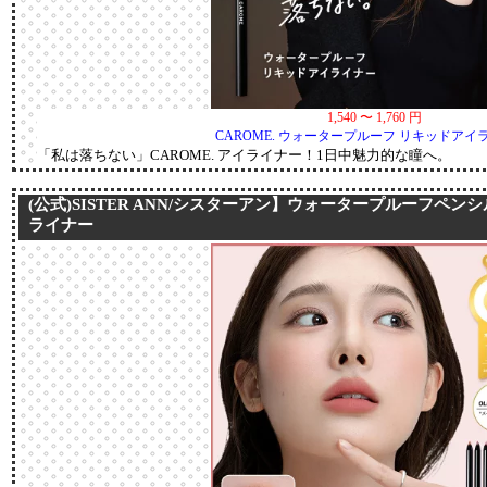
1,540 〜 1,760 円
CAROME. ウォータープルーフ リキッドアイ
「私は落ちない」CAROME. アイライナー！1日中魅力的な瞳へ。
(公式)SISTER ANN/シスターアン】ウォータープルーフペン
ライナー