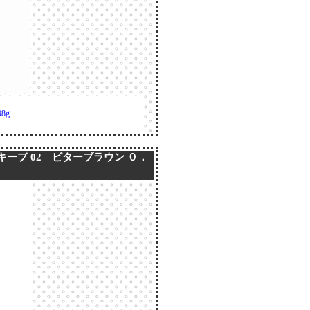
8g
ープ 02 ビターブラウン ０．