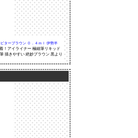
 ビターブラウン ０．４ｍｌ 伊勢半
密着！アイライナー 極細筆リキッド
細筆 描きやすい 絶妙ブラウン 黒より