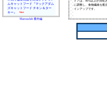
ドアは、90%以上が消
ムキャットフード『マックアダム
に調整し、食物繊維を配
ズキャットフード チキン＆ター
インアップです。
キー』
Marronclub 番外編